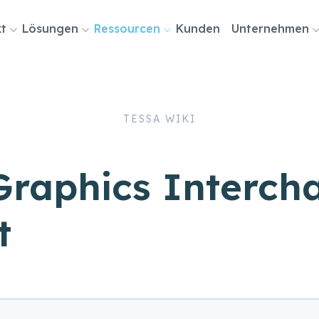
ion
t
Lösungen
Ressourcen
Kunden
Unternehmen
ingen
TESSA WIKI
Graphics Interch
t