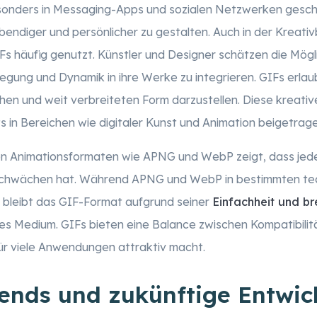
onders in Messaging-Apps und sozialen Netzwerken geschä
bendiger und persönlicher zu gestalten. Auch in der Kreati
 häufig genutzt. Künstler und Designer schätzen die Mögli
gung und Dynamik in ihre Werke zu integrieren. GIFs erlau
lichen und weit verbreiteten Form darzustellen. Diese kreat
s in Bereichen wie digitaler Kunst und Animation beigetrage
ren Animationsformaten wie APNG und WebP zeigt, dass jed
Schwächen hat. Während APNG und WebP in bestimmten te
 bleibt das GIF-Format aufgrund seiner
Einfachheit und br
s Medium. GIFs bieten eine Balance zwischen Kompatibilit
 für viele Anwendungen attraktiv macht.
rends und zukünftige Entwi