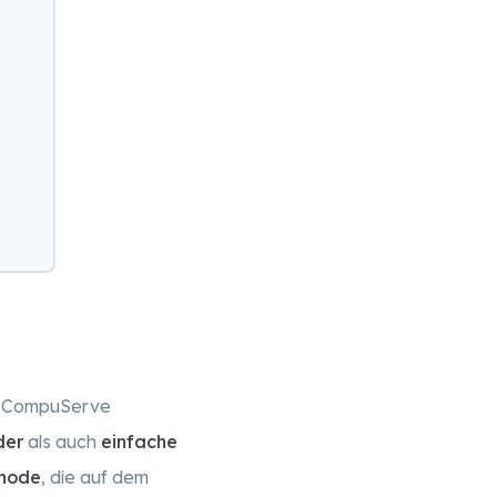
n CompuServe
der
als auch
einfache
thode
, die auf dem