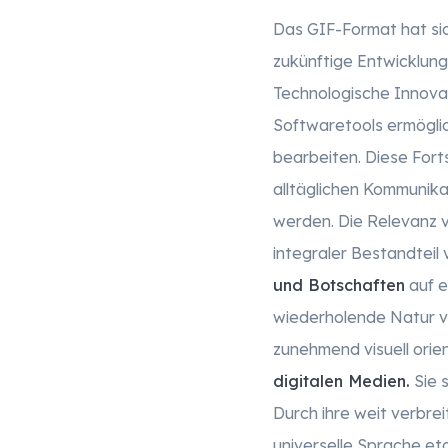
Das GIF-Format hat sic
zukünftige Entwicklunge
Technologische Innovat
Softwaretools ermöglic
bearbeiten. Diese Forts
alltäglichen Kommunika
werden. Die Relevanz v
integraler Bestandtei
und Botschaften
auf e
wiederholende Natur vo
zunehmend visuell orie
digitalen Medien.
Sie s
Durch ihre weit verbre
universelle Sprache etab