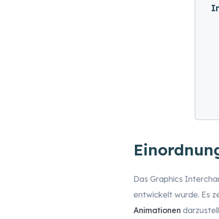
I
Einordnun
Das Graphics Interchan
entwickelt wurde. Es ze
Animationen
darzustel