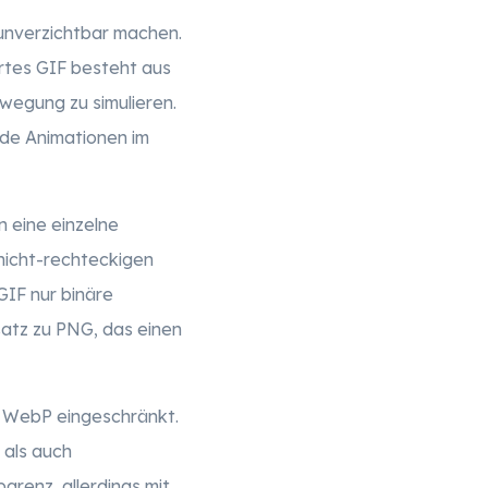
 unverzichtbar machen.
ertes GIF besteht aus
ewegung zu simulieren.
nde Animationen im
n eine einzelne
 nicht-rechteckigen
GIF nur binäre
satz zu PNG, das einen
e WebP eingeschränkt.
 als auch
renz, allerdings mit