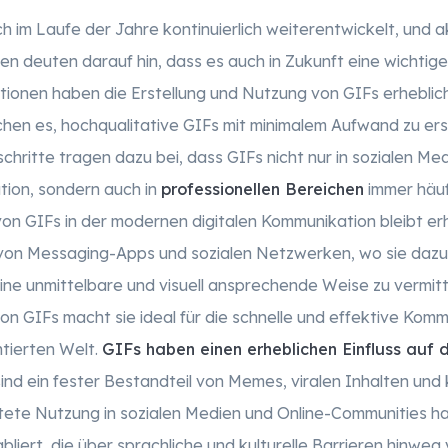
h im Laufe der Jahre kontinuierlich weiterentwickelt, und a
n deuten darauf hin, dass es auch in Zukunft eine wichtige 
ionen haben die Erstellung und Nutzung von GIFs erheblic
hen es, hochqualitative GIFs mit minimalem Aufwand zu ers
chritte tragen dazu bei, dass GIFs nicht nur in sozialen Me
tion, sondern auch in
professionellen Bereichen
immer häuf
on GIFs in der modernen digitalen Kommunikation bleibt erha
l von Messaging-Apps und sozialen Netzwerken, wo sie dazu
ine unmittelbare und visuell ansprechende Weise zu vermitte
n GIFs macht sie ideal für die schnelle und effektive Kommu
ntierten Welt.
GIFs haben einen erheblichen Einfluss auf 
ind ein fester Bestandteil von Memes, viralen Inhalten und 
itete Nutzung in sozialen Medien und Online-Communities hab
liert, die über sprachliche und kulturelle Barrieren hinweg v