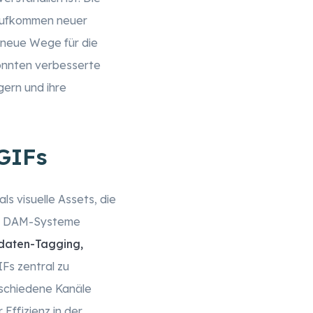
 Aufkommen neuer
 neue Wege für die
önnten verbesserte
gern und ihre
GIFs
s visuelle Assets, die
en. DAM-Systeme
adaten-Tagging,
Fs zentral zu
rschiedene Kanäle
Effizienz in der