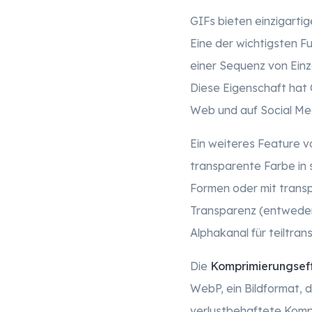
GIFs bieten einzigarti
Eine der wichtigsten Fu
einer Sequenz von Einze
Diese Eigenschaft hat 
Web und auf Social Me
Ein weiteres Feature v
transparente Farbe in s
Formen oder mit transp
Transparenz (entweder 
Alphakanal für teiltran
Die
Komprimierungseff
WebP, ein Bildformat, 
verlustbehaftete Kompr