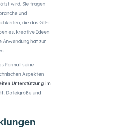
tzt wird. Sie tragen
vbranche und
chkeiten, die das GIF-
ben es, kreative Ideen
ive Anwendung hat zur
n.
es Format seine
chnischen Aspekten
eiten Unterstützung im
ät, Dateigröße und
cklungen