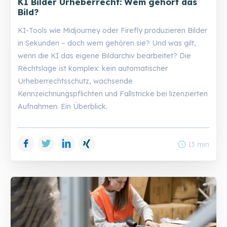
KI Bilder Urheberrecht: Wem gehört das
Bild?
KI-Tools wie Midjourney oder Firefly produzieren Bilder
in Sekunden – doch wem gehören sie? Und was gilt,
wenn die KI das eigene Bildarchiv bearbeitet? Die
Rechtslage ist komplex: kein automatischer
Urheberrechtsschutz, wachsende
Kennzeichnungspflichten und Fallstricke bei lizenzierten
Aufnahmen. Ein Überblick.
Facebook
Twitter
LinkedIn
Xing
schedule
13 min