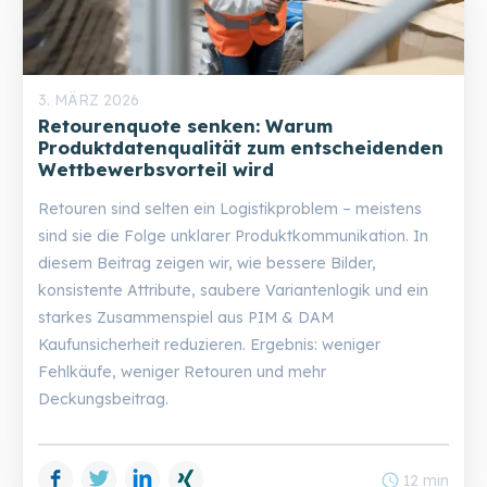
3. MÄRZ 2026
Retourenquote senken: Warum
Produktdatenqualität zum entscheidenden
Wettbewerbsvorteil wird
Retouren sind selten ein Logistikproblem – meistens
sind sie die Folge unklarer Produktkommunikation. In
diesem Beitrag zeigen wir, wie bessere Bilder,
konsistente Attribute, saubere Variantenlogik und ein
starkes Zusammenspiel aus PIM & DAM
Kaufunsicherheit reduzieren. Ergebnis: weniger
Fehlkäufe, weniger Retouren und mehr
Deckungsbeitrag.
Facebook
Twitter
LinkedIn
Xing
schedule
12 min