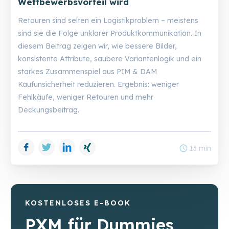
Wettbewerbsvorteil wird
Retouren sind selten ein Logistikproblem – meistens
sind sie die Folge unklarer Produktkommunikation. In
diesem Beitrag zeigen wir, wie bessere Bilder,
konsistente Attribute, saubere Variantenlogik und ein
starkes Zusammenspiel aus PIM & DAM
Kaufunsicherheit reduzieren. Ergebnis: weniger
Fehlkäufe, weniger Retouren und mehr
Deckungsbeitrag.
Facebook
Twitter
LinkedIn
Xing
schedule
13 min
KOSTENLOSES E-BOOK
PXM für Dummies