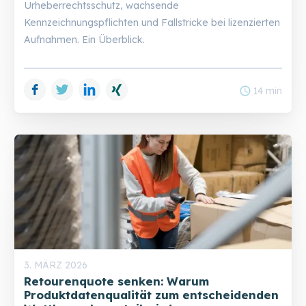
Urheberrechtsschutz, wachsende
Kennzeichnungspflichten und Fallstricke bei lizenzierten
Aufnahmen. Ein Überblick.
Facebook
Twitter
LinkedIn
Xing
schedule
14 min
3. MÄRZ 2026
Retourenquote senken: Warum
Produktdatenqualität zum entscheidenden