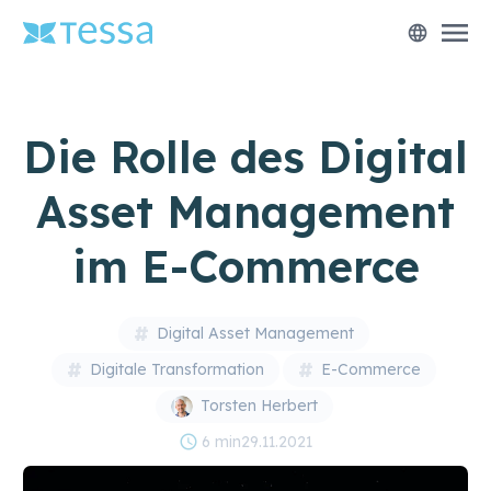
menu
language
Die Rolle des Digital
Asset Management
im E-Commerce
Digital Asset Management
Digitale Transformation
E-Commerce
Torsten Herbert
schedule
6 min
29.11.2021