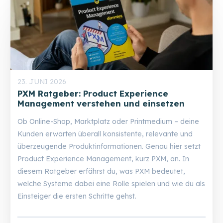
23. JUNI 2026
PXM Ratgeber: Product Experience
Management verstehen und einsetzen
Ob Online-Shop, Marktplatz oder Printmedium – deine
Kunden erwarten überall konsistente, relevante und
überzeugende Produktinformationen. Genau hier setzt
Product Experience Management, kurz PXM, an. In
diesem Ratgeber erfährst du, was PXM bedeutet,
welche Systeme dabei eine Rolle spielen und wie du als
Einsteiger die ersten Schritte gehst.