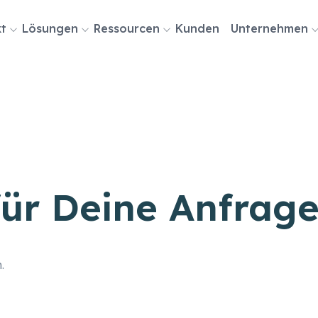
ion
t
Lösungen
Ressourcen
Kunden
Unternehmen
ingen
für Deine Anfrag
.