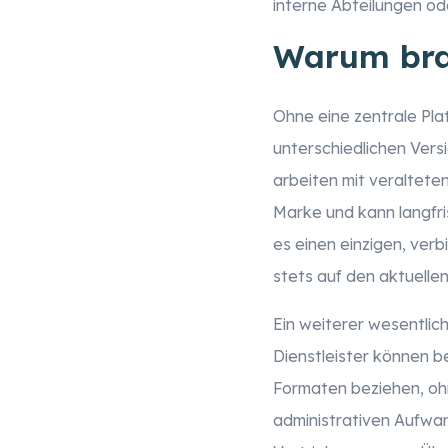
interne Abteilungen o
Warum bra
Ohne eine zentrale Pla
unterschiedlichen Ver
arbeiten mit veraltet
Marke und kann langfris
es einen einzigen, verb
stets auf den aktuelle
Ein weiterer wesentliche
Dienstleister können b
Formaten beziehen, ohn
administrativen Aufwa