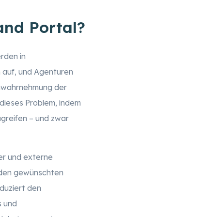
nd Portal?
rden in
 auf, und Agenturen
enwahrnehmung der
 dieses Problem, indem
ugreifen – und zwar
er und externe
n den gewünschten
duziert den
s und