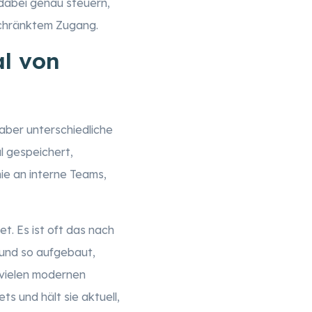
 dabei genau steuern,
eschränktem Zugang.
al von
aber unterschiedliche
l gespeichert,
nie an interne Teams,
t. Es ist oft das nach
 und so aufgebaut,
 vielen modernen
s und hält sie aktuell,