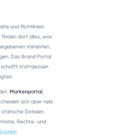
alte und Richtlinien
finden dort alles, was
eigegebenen Varianten,
agen. Das Brand Portal
 schafft stattdessen
igten.
det.
Markenportal
,
heiden sich aber teils
 statische Dateien
ormate, Rechte- und
 System
.