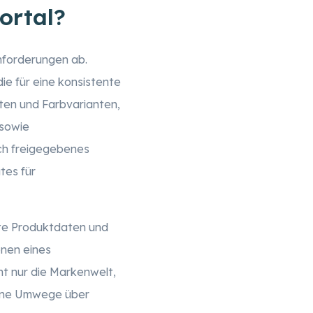
ortal?
nforderungen ab.
die für eine konsistente
ten und Farbvarianten,
 sowie
rch freigegebenes
tes für
rte Produktdaten und
onen eines
ht nur die Markenwelt,
 ohne Umwege über