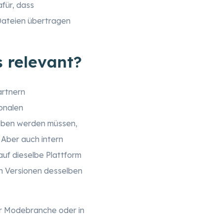
afür, dass
Dateien übertragen
s relevant?
artnern
onalen
geben werden müssen,
 Aber auch intern
uf dieselbe Plattform
en Versionen desselben
r Modebranche oder in