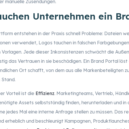
der manuelle Zusendungen.
uchen Unternehmen ein Bra
ttform entstehen in der Praxis schnell Probleme: Dateien we
sionen verwendet, Logos tauchen in falschen Farbgebungen
en Vorlagen. Jede dieser Inkonsistenzen schwächt die Auß
tig das Vertrauen in sie beschädigen. Ein Brand Portal löst
indlichen Ort schafft, von dem aus alle Markenbeteiligten z
n Stand.
r Vorteil ist die
Effizienz
. Marketingteams, Vertrieb, Händl
enötigte Assets selbstständig finden, herunterladen und i
e jedes Mal eine interne Anfrage stellen zu müssen. Das re
nd erheblich und beschleunigt Kampagnen, Produktlaunche