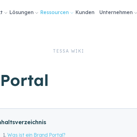
ion
t
Lösungen
Ressourcen
Kunden
Unternehmen
ingen
TESSA WIKI
Portal
nhaltsverzeichnis
Was ist ein Brand Portal?