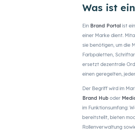
Was ist ei
Ein
Brand Portal
ist ei
einer Marke dient. Mit
sie benötigen, um die M
Farbpaletten, Schriftar
ersetzt dezentrale Or
einen geregelten, jeder
Der Begriff wird im M
Brand Hub
oder
Media
im Funktionsumfang: Wä
bereitstellt, bieten 
Rollenverwaltung sowie